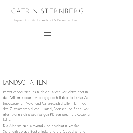
CATRIN STERNBERG
Impressionistische Malerei & Keramikschmuck
LANDSCHAFTEN
Immer wieder zieht es mich ans Meer, vor Jahren eher in
den Mittelmeerraum, vorrangig nach Italien. In letzter Zeit
bevorzuge ich Nord- und Ostseelandschaften. Ich mag
das Zusammenspiel von Himmel, Wasser und Sand, vor
allem wenn sich diese riesigen Pfützen durch die Gezeiten
bilden.
Die Arbeiten auf Leinwand sind gerahmt in weißer
Schattenfuge aus Buchenholz, und die Gouachen und