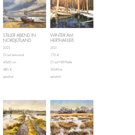
STILLER ABEND IN
WINTER AM
NORDJÜTLAND
HERTHAFLIEß
2023
2021
Öl auf Leinwand
170,-€
40x50 cm
Öl auf HDF-Platte
480,-€
30x40cm
gerahmt
gerahmt