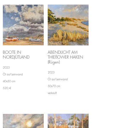
BOOTE IN
ABENDLICHT AM
NORDJÜTLAND
THIEßOWER HAKEN
(Rügen)
2023
2023
Öl auf Leinwand
Öl auf Leinwand
40x50 cm
50x70 cm
520,-€
verkauft