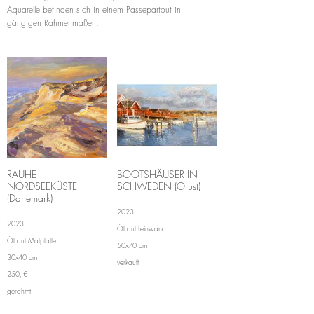
Aquarelle befinden sich in einem Passepartout in
gängigen Rahmenmaßen.
RAUHE
BOOTSHÄUSER IN
NORDSEEKÜSTE
SCHWEDEN (Orust)
(Dänemark)
2023
2023
Öl auf Leinwand
Öl auf Malplatte
50x70 cm
30x40 cm
verkauft
250,-€
gerahmt