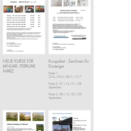
NEUE KURSE FÜR
Kurspaket - Zeichnen für
JANUAR, FEBRUAR,
Einsteiger
MÄRZ
Paket 1:
22.6./29.6./06.7./13.7.
Paket 2: 07./14./21./28.
September
Paket 3: 08./15./22./29.
September