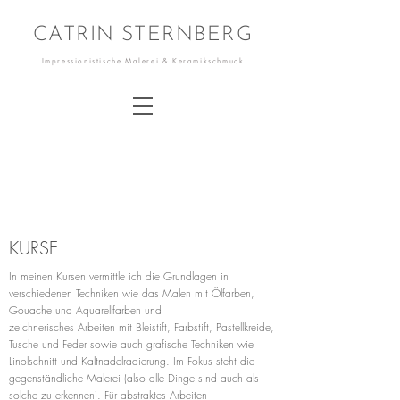
CATRIN STERNBERG
Impressionistische Malerei & Keramikschmuck
KURSE
In meinen Kursen vermittle ich die Grundlagen in
verschiedenen Techniken wie das Malen mit Ölfarben,
Gouache und Aquarellfarben und
zeichnerisches Arbeiten mit Bleistift, Farbstift, Pastellkreide,
Tusche und Feder sowie auch grafische Techniken wie
Linolschnitt und Kaltnadelradierung. Im Fokus steht die
gegenständliche Malerei (also alle Dinge sind auch als
solche zu erkennen). Für abstraktes Arbeiten